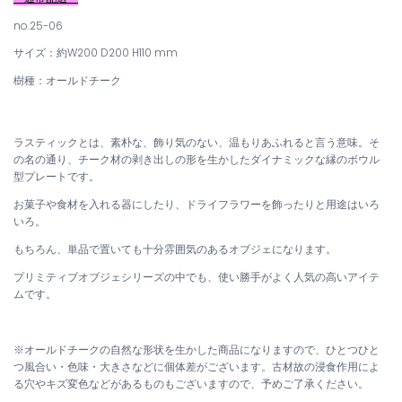
no.25-06
サイズ：
約W200 D200 H110
mm
樹種：オールドチーク
ラスティックとは、
素朴な、飾り気のない、温もりあふれると言う意味
。そ
の名の通り、チーク材の剥き出しの形を生かしたダイナミックな縁のボウル
型プレートです。
お菓子や食材を入れる器にしたり、ドライフラワーを飾ったりと用途はいろ
いろ。
もちろん、単品で置いても十分雰囲気のあるオブジェになります。
プリミティブオブジェシリーズの中でも、使い勝手がよく人気の高いアイテ
ムです。
※オールドチークの自然な形状を生かした商品になりますので、ひとつひと
つ風合い・色味・大きさなどに個体差がございます。古材故の浸食作用によ
る穴やキズ変色などがあるものもございますので、予めご了承ください。