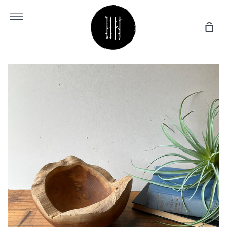
コ
ン
More
テ
Sho
ン
Cart
ツ
に
ス
キ
ッ
プ
す
る